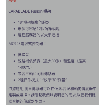
規格
CAPABLADE Fusion 機架
:
19“機架採集伺服器
最多可容納12個調節模塊
遠程服務器的以太網連接
MC925電容式控制器：
低噪音
線路補償頻寬（最大30米）和溫度（最高
1400°C）
兼容三軸和同軸傳感器
2種操作模式：“校準”和“測量”
依據應用,測量傳感器可以在低溫,高溫和軸向傳感器中
定製或選擇。請聯繫我們以說明您的需求,以便我們確
認合適的傳感器型號。