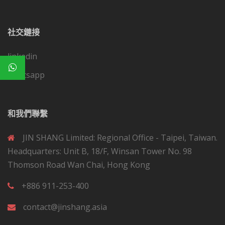
社交鏈接
linkedin
whatsapp
和我們聯繫
JIN SHANG Limited: Regional Office - Taipei, Taiwan.
Headquarters: Unit B, 18/F, Winsan Tower No. 98
Thomson Road Wan Chai, Hong Kong
+886 911-253-400
contact@jinshang.asia