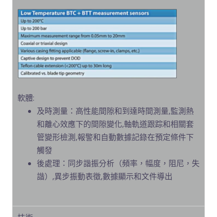
軟體:
及時測量：高性能間隙和到達時間測量,監測熱
和離心效應下的間隙變化,軸軌道跟踪和相關套
管變形檢測,報警和自動數據記錄在預定條件下
觸發
後處理：同步諧振分析（頻率，幅度，阻尼，失
諧）,異步振動表徵,數據顯示和文件導出