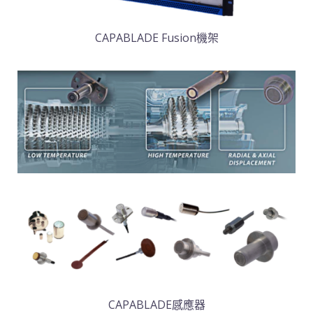
CAPABLADE Fusion機架
CAPABLADE感應器