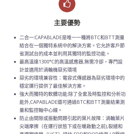
主要優勢
二合一:CAPABLADE是唯一一種將BTC和BTT測量
結合在一個獨特系統中的解決方案。它允許客戶節
省測試台的成本並利用其獨特的監控功能。
最高溫達1300°C的高溫感應器,無需冷卻，專門設
計並適用於渦輪機惡劣環境
惡劣的環境兼容性：電容式傳感器為惡劣環境中的
穩定運行提供了最佳解決方案。
強大而獨特的軟體功能:除了全套及時監控和分析功
能外,CAPABLADE還可通過BTC和BTT測量結果測
量和監控軸中心線。
防止由間隙或振動問題引起的葉片故障：渦輪葉片
尖端摩擦（在運行狀態下或在暖啟動之前),裂縫和